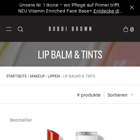
Unsere Nr. 1 Ikone – wo Pflege auf Primer trifft.
NEU Vitamin Enriched Face Base+
Entdecke die
neue Ikone
0
Lip Balm & Tints
STARTSEITE
MAKEUP
LIPPEN
LIP BALMS & TINTS
9
 produkte
Sortieren
Bestseller