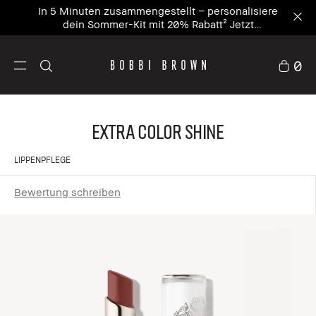
In 5 Minuten zusammengestellt – personalisiere
dein Sommer-Kit mit 20% Rabatt² Jetzt
personalisieren
0
Extra Color Shine
LIPPENPFLEGE
Bewertung schreiben