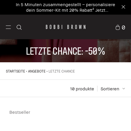
Jetzt zum Newsletter anmelden und 15% auf
deine erste Bestellung mit dem Code
WELCOME15⁴ sichern
0
LETZTE CHANCE: -50%
STARTSEITE
ANGEBOTE
LETZTE CHANCE
10
 produkte
Sortieren
Bestseller