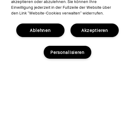
Weicher, vielseitig einsetzbarer Puderpinsel
akzeptieren oder abzulehnen. Sie können Ihre
Einwilligung jederzeit in der Fußzeile der Website über
5.0
(1)
den Link “Website-Cookies verwalten“ widerrufen.
Ablehnen
Akzeptieren
Personalisieren
€35.50
€71.00
inkl. MwSt, zzgl. Versandkosten
16cm
Zur Zeit nicht verfügbar