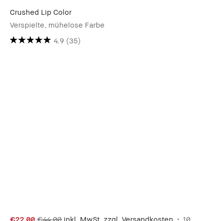
Crushed Lip Color
Verspielte, mühelose Farbe
4.9
(35)
€22.00
€44.00
inkl. MwSt, zzgl. Versandkosten
10