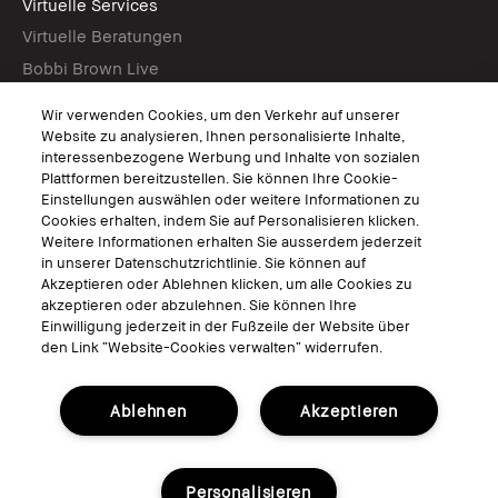
Virtuelle Services
Virtuelle Beratungen
Bobbi Brown Live
Virtual Try-On
Wir verwenden Cookies, um den Verkehr auf unserer
Website zu analysieren, Ihnen personalisierte Inhalte,
interessenbezogene Werbung und Inhalte von sozialen
Folgen
Plattformen bereitzustellen. Sie können Ihre Cookie-
Einstellungen auswählen oder weitere Informationen zu
Cookies erhalten, indem Sie auf Personalisieren klicken.
Weitere Informationen erhalten Sie ausserdem jederzeit
in unserer Datenschutzrichtlinie. Sie können auf
© Bobbi Brown Professional Cosmetics, Inc. Alle Rechte vorbehalten.
Akzeptieren oder Ablehnen klicken, um alle Cookies zu
Allgemeine Geschäftsbedingungen
akzeptieren oder abzulehnen. Sie können Ihre
Nutzungsbedingungen
Einwilligung jederzeit in der Fußzeile der Website über
Datenschutzerklärung
den Link “Website-Cookies verwalten“ widerrufen.
Cookies der Webseite verwalten
Ablehnen
Akzeptieren
Personalisieren