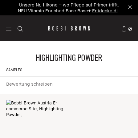
Unsere Nr. 1 Ikone – wo Pflege auf Primer trifft.
NEU Vitamin Enriched Face Base+
Entdecke die
neue Ikone
0
Highlighting Powder
SAMPLES
Bewertung schreiben