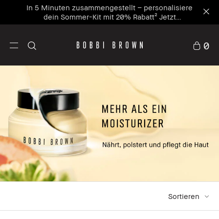
In 5 Minuten zusammengestellt – personalisiere
dein Sommer-Kit mit 20% Rabatt² Jetzt
personalisieren
0
Sortieren