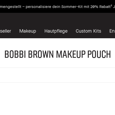
engestellt – personalisiere dein Sommer-Kit mit 20% Rabatt² J
seller
Makeup
Hautpflege
Custom Kits
En
Bobbi Brown Makeup Pouch