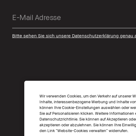
Bitte sehen Sie sich unsere Datenschutzerklärung genau 
Wir verwenden Cookies, um den Verkehr auf unserer We
Inhalte, interessenbezogene Werbung und Inhalte von s
können Ihre Cookie-Einstellungen auswählen oder weit
Sie auf Personalisieren klicken. Weitere Informationen 
Datenschutzrichtlinie. Sie können auf Akzeptieren ode
akzeptieren oder abzulehnen. Sie können Ihre Einwillig
den Link “Website-Cookies verwalten“ widerrufen.