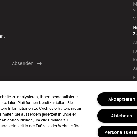
M
v
V
H
z
an.
A
F
K
S
K
A
G
bsite zu analysieren, Ihnen personalisierte
G
Akzeptieren
ozialen Plattformen bereitzustellen. Sie
ere Informationen zu Cookies erhalten, indem
erhalten Sie ausserdem jederzeit in unserer
Ablehnen
r Ablehnen klicken, um alle Cookies zu
Folgen
ung jederzeit in der Fußzeile der Website über
Personalisiere