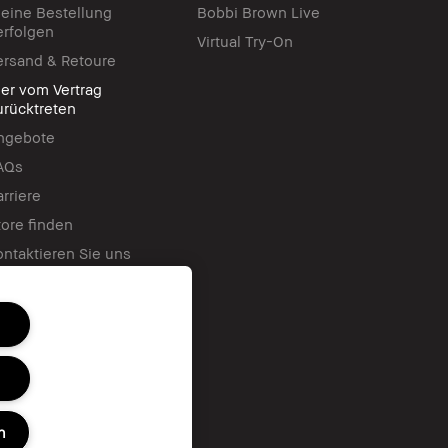
eine Bestellung
Bobbi Brown Live
erfolgen
Virtual Try-On
ersand & Retoure
ier vom Vertrag
urücktreten
ngebote
AQs
arriere
tore finden
ontaktieren Sie uns
llgemeine
eschäftsbedingungen für
eschenkkarten
n