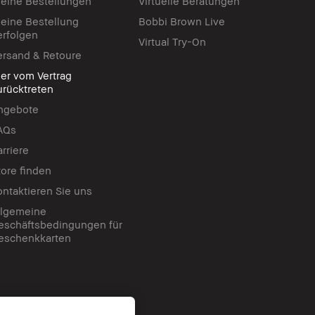
eine Bestellungen
Virtuelle Beratungen
eine Bestellung
Bobbi Brown Live
erfolgen
Virtual Try-On
ersand & Retoure
ier vom Vertrag
urücktreten
ngebote
AQs
arriere
tore finden
ontaktieren Sie uns
llgemeine
eschäftsbedingungen für
eschenkkarten