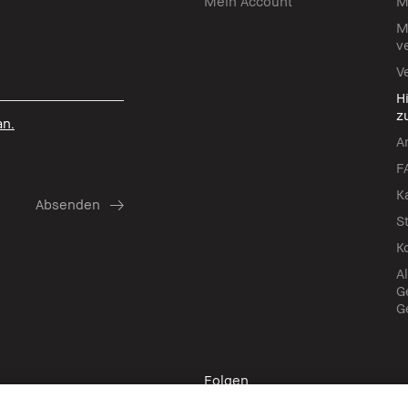
Mein Account
M
M
v
V
H
z
an.
A
F
K
S
K
A
G
G
Folgen