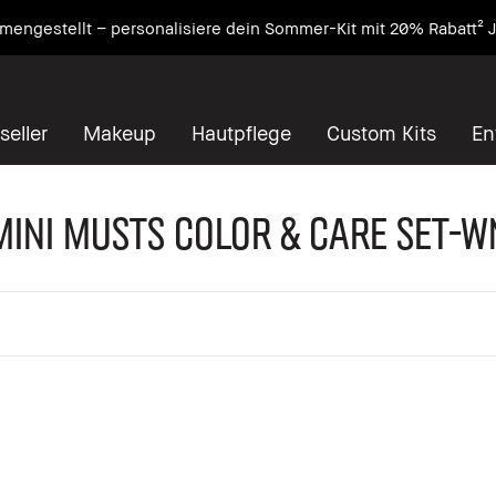
engestellt – personalisiere dein Sommer-Kit mit 20% Rabatt² J
seller
Makeup
Hautpflege
Custom Kits
En
MINI MUSTS COLOR & CARE SET-W