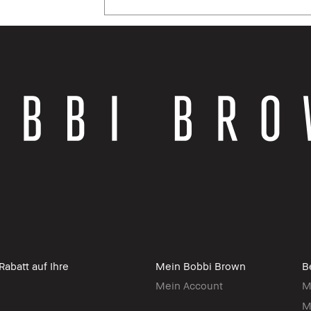
abatt auf Ihre
Mein Bobbi Brown
B
Mein Account
M
M