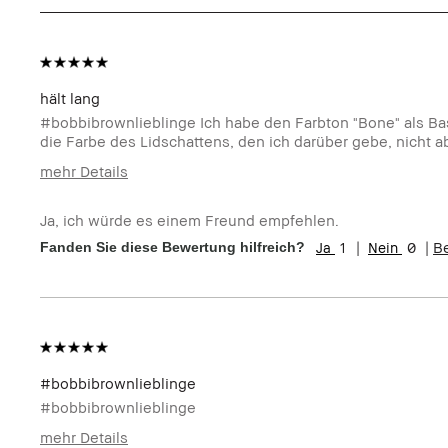
Produktvorteile:
Einsteigerprodukt, Long-Wear, Natürlich
Augenpartie geeignet
hält lang
#bobbibrownlieblinge Ich habe den Farbton "Bone" als Bas
die Farbe des Lidschattens, den ich darüber gebe, nicht 
mehr Details
Wie alt sind Sie?
45-54
Ja, ich würde es einem Freund empfehlen.
Hauttyp:
Mischhaut
1
0
B
Fanden Sie diese Bewertung hilfreich?
Hautton:
Hell - Mittel
Produktvorteile:
Long-Wear
#bobbibrownlieblinge
#bobbibrownlieblinge
mehr Details