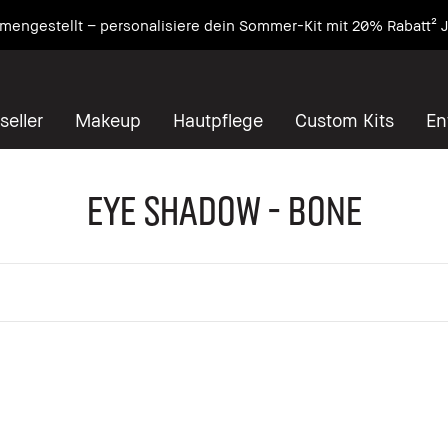
engestellt – personalisiere dein Sommer-Kit mit 20% Rabatt² J
seller
Makeup
Hautpflege
Custom Kits
En
Eye Shadow - Bone