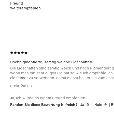
Freund
weiterempfehlen.
Hochpigmentierte, samtig weiche Lidschatten
Die Lidschatten sind samtig weich und hoch Pigmentiert g
wenn man ein sehr öliges Lid hat so wie ich empfehle ic
als Primer zu verwenden, damit macht hält er bis zum ab
mehr Details
Wie alt sind
35-44
Sie?
Ja, ich würde es einem Freund empfehlen.
Hauttyp:
Mischhaut
0
0
B
Fanden Sie diese Bewertung hilfreich?
Hautton:
Hell - Mittel