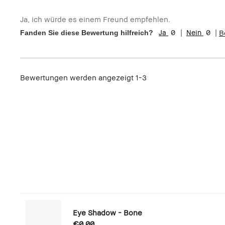
Wie alt sind Sie?
35-44
Ja, ich würde es einem Freund empfehlen.
Hauttyp:
Mischhaut
0
0
B
Fanden Sie diese Bewertung hilfreich?
Hautbedürfnis(se):
Anti-Aging
Produktvorteile:
Long-Wear, Natürlicher Glow, Tragbar
Bewertungen werden angezeigt
1-3
Eye Shadow - Bone
€0.00