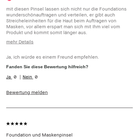
mit diesen Pinsel lassen sich nicht nur die Foundations
wunderschönauftragen und verteilen, er gibt auch
Streicheleinheiten für die Haut beim Auftragen von
Masken, vor allem erspart man sich mit Ihm viel vom
Produkt und kommt somit länger aus.
mehr Details
Wie alt sind Sie?
35-44
Ja, ich würde es einem Freund empfehlen.
Hauttyp:
Mischhaut
Hautton:
Hell - Mittel
Fanden Sie diese Bewertung hilfreich?
Hautbedürfnis(se):
Hyperpigmentierung, Rötungen,
0
0
Unebenmässige Haut
Produktvorteile:
Einsteigerprodukt, Natürlich
schmeichelnd, Natürlicher Glow
Bewertung melden
Foundation und Maskenpinsel