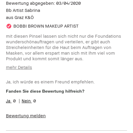
Bewertung abgegeben:
03/04/2020
Bb Artist Sabrina
aus
Graz K&Ö
BOBBI BROWN MAKEUP ARTIST
mit diesen Pinsel lassen sich nicht nur die Foundations
wunderschönauftragen und verteilen, er gibt auch
Streicheleinheiten für die Haut beim Auftragen von
Masken, vor allem erspart man sich mit Ihm viel vom
Produkt und kommt somit länger aus.
mehr Details
Wie alt sind Sie?
35-44
Ja, ich würde es einem Freund empfehlen.
Hauttyp:
Mischhaut
Hautton:
Hell - Mittel
Fanden Sie diese Bewertung hilfreich?
Hautbedürfnis(se):
Hyperpigmentierung, Rötungen,
0
0
Unebenmässige Haut
Produktvorteile:
Einsteigerprodukt, Natürlich
schmeichelnd, Natürlicher Glow
Bewertung melden