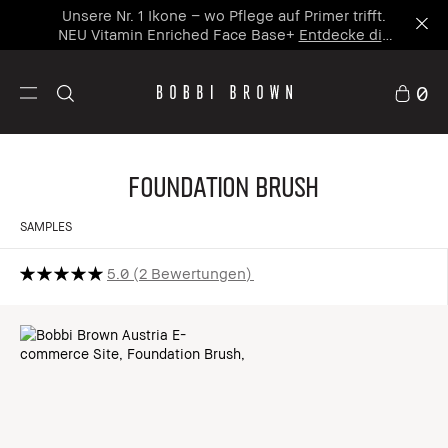
Unsere Nr. 1 Ikone – wo Pflege auf Primer trifft.
NEU Vitamin Enriched Face Base+
Entdecke die
neue Ikone
0
Foundation Brush
SAMPLES
5.0
2 Bewertungen