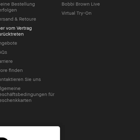
eine Bestellung
Bobbi Brown Live
erfolgen
Virtual Try-On
ersand & Retoure
ier vom Vertrag
urücktreten
ngebote
AQs
arriere
tore finden
ontaktieren Sie uns
llgemeine
eschäftsbedingungen für
eschenkkarten