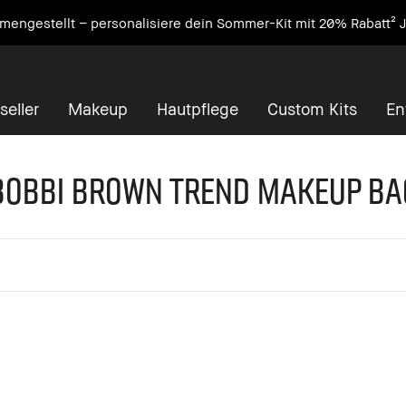
engestellt – personalisiere dein Sommer-Kit mit 20% Rabatt² J
seller
Makeup
Hautpflege
Custom Kits
En
Bobbi Brown Trend Makeup Ba