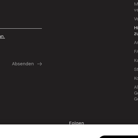
M
v
V
H
z
an.
A
F
K
S
K
A
G
G
Folgen