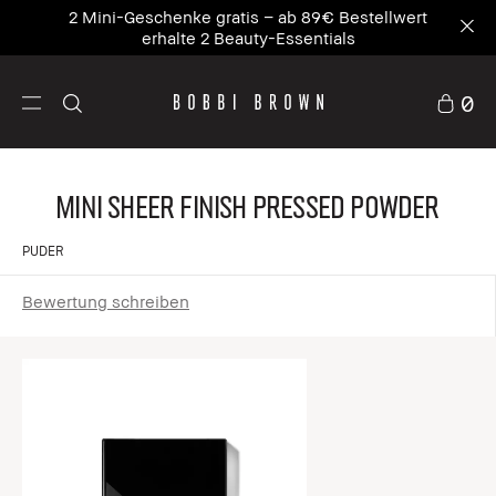
Unsere Nr. 1 Ikone – wo Pflege auf Primer trifft.
NEU Vitamin Enriched Face Base+
Entdecke die
neue Ikone
0
Mini Sheer Finish Pressed Powder
PUDER
Bewertung schreiben