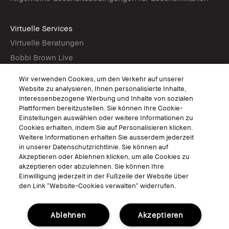
Virtuelle Services
Virtuelle Beratungen
Bobbi Brown Live
Virtual Try-On
Wir verwenden Cookies, um den Verkehr auf unserer
Website zu analysieren, Ihnen personalisierte Inhalte,
interessenbezogene Werbung und Inhalte von sozialen
Folgen
Plattformen bereitzustellen. Sie können Ihre Cookie-
Einstellungen auswählen oder weitere Informationen zu
Cookies erhalten, indem Sie auf Personalisieren klicken.
Weitere Informationen erhalten Sie ausserdem jederzeit
in unserer Datenschutzrichtlinie. Sie können auf
© Bobbi Brown Professional Cosmetics, Inc. Alle Rechte vorbehalten.
Akzeptieren oder Ablehnen klicken, um alle Cookies zu
Allgemeine Geschäftsbedingungen
akzeptieren oder abzulehnen. Sie können Ihre
Nutzungsbedingungen
Einwilligung jederzeit in der Fußzeile der Website über
Datenschutzerklärung
den Link “Website-Cookies verwalten“ widerrufen.
Cookies der Webseite verwalten
Ablehnen
Akzeptieren