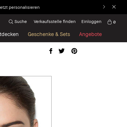
etzt personalisieren
Suche
Verkaufsstelle finden
Einloggen
0
tdecken
Geschenke & Sets
Angebote