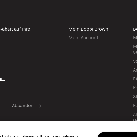
abatt auf Ihre
Mein Bobbi Brown
B
Mein Account
M
M
v
V
A
an.
F
K
S
K
A
G
G
bsite zu analysieren, Ihnen personalisierte