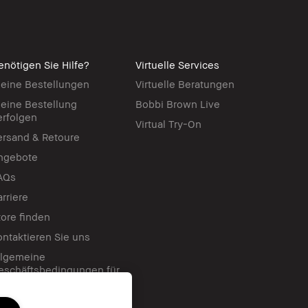
enötigen Sie Hilfe?
Virtuelle Services
eine Bestellungen
Virtuelle Beratungen
eine Bestellung
Bobbi Brown Live
erfolgen
Virtual Try-On
ersand & Retoure
ngebote
AQs
arriere
tore finden
ontaktieren Sie uns
llgemeine
eschäftsbedingungen für
eschenkkarten