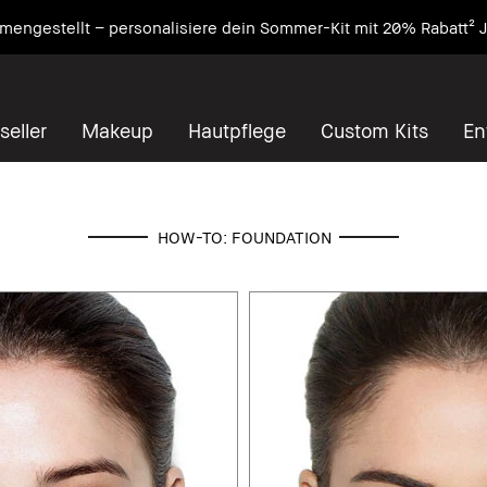
engestellt – personalisiere dein Sommer-Kit mit 20% Rabatt² J
seller
Makeup
Hautpflege
Custom Kits
En
HOW-TO: FOUNDATION