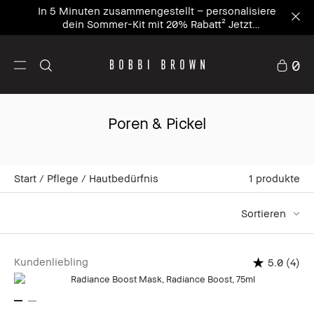
In 5 Minuten zusammengestellt – personalisiere
dein Sommer-Kit mit 20% Rabatt² Jetzt
personalisieren
0
Poren & Pickel
Start
Pflege
Hautbedürfnis
1
produkte
Sortieren
Kundenliebling
(4)
5.0