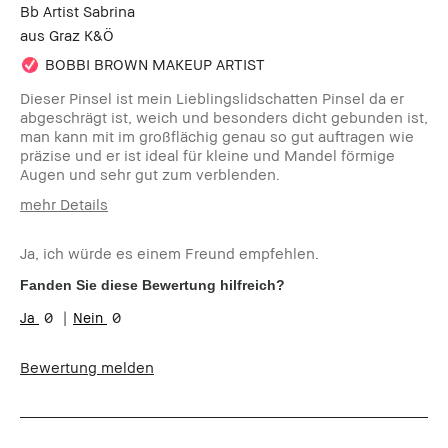
Bb Artist Sabrina
aus
Graz K&Ö
BOBBI BROWN MAKEUP ARTIST
Dieser Pinsel ist mein Lieblingslidschatten Pinsel da er
abgeschrägt ist, weich und besonders dicht gebunden ist,
man kann mit im großflächig genau so gut auftragen wie
präzise und er ist ideal für kleine und Mandel förmige
Augen und sehr gut zum verblenden.
mehr Details
Wie alt sind Sie?
35-44
Ja, ich würde es einem Freund empfehlen.
Hauttyp:
Mischhaut
Hautton:
Hell - Mittel
Fanden Sie diese Bewertung hilfreich?
0
0
Bewertung melden