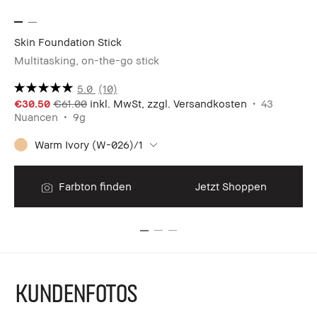
Skin Foundation Stick
Hy
Multitasking, on-the-go stick
Re
5.0
(10)
€30.50
€61.00
inkl. MwSt, zzgl. Versandkosten
43
Nuancen
9g
€8
.9
Warm Ivory (W-026)/1
Zu
Farbton finden
Jetzt Shoppen
KUNDENFOTOS