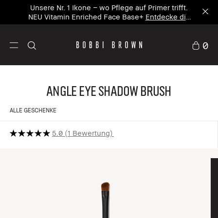
Unsere Nr. 1 Ikone – wo Pflege auf Primer trifft.
NEU Vitamin Enriched Face Base+
Entdecke die
neue Ikone
0
Angle Eye Shadow Brush
ALLE GESCHENKE
5.0
1 Bewertung