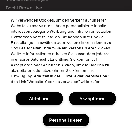
Bobbi Brown Live
Virtual Try-On
Wir verwenden Cookies, um den Verkehr auf unserer
Website zu analysieren, Ihnen personalisierte Inhalte,
interessenbezogene Werbung und Inhalte von sozialen
Folgen
Plattformen bereitzustellen. Sie können Ihre Cookie-
Einstellungen auswählen oder weitere Informationen zu
Cookies erhalten, indem Sie auf Personalisieren klicken.
Weitere Informationen erhalten Sie ausserdem jederzeit
in unserer Datenschutzrichtlinie. Sie können auf
© Bobbi Brown Professional Cosmetics, Inc. Alle Rechte vorbehalten.
Akzeptieren oder Ablehnen klicken, um alle Cookies zu
Allgemeine Geschäftsbedingungen
akzeptieren oder abzulehnen. Sie können Ihre
Nutzungsbedingungen
Einwilligung jederzeit in der Fußzeile der Website über
Datenschutzerklärung
den Link “Website-Cookies verwalten“ widerrufen.
Cookies der Webseite verwalten
Ablehnen
Akzeptieren
Personalisieren