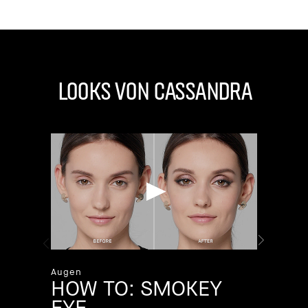
Looks von Cassandra
LOOKS
HO
MA
Erfahr
Schön
unters
Augen
HOW TO: SMOKEY
EYE