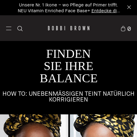
In 5 Minuten zusammengestellt – personalisiere
dein Sommer-Kit mit 20% Rabatt² Jetzt
personalisieren
0
FINDEN
SIE IHRE
BALANCE
HOW TO: UNEBENMÄSSIGEN TEINT NATÜRLICH K
ORRIGIEREN