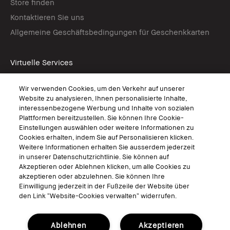
Store finden
Kontaktieren Sie uns
Allgemeine Geschäftsbedingungen für Geschenkkarten
Virtuelle Services
Virtuelle Beratungen
Wir verwenden Cookies, um den Verkehr auf unserer
Bobbi Brown Live
Website zu analysieren, Ihnen personalisierte Inhalte,
Virtual Try-On
interessenbezogene Werbung und Inhalte von sozialen
Plattformen bereitzustellen. Sie können Ihre Cookie-
Einstellungen auswählen oder weitere Informationen zu
Folgen
Cookies erhalten, indem Sie auf Personalisieren klicken.
Weitere Informationen erhalten Sie ausserdem jederzeit
in unserer Datenschutzrichtlinie. Sie können auf
Akzeptieren oder Ablehnen klicken, um alle Cookies zu
akzeptieren oder abzulehnen. Sie können Ihre
© Bobbi Brown Professional Cosmetics, Inc. Alle Rechte vorbehalten.
Einwilligung jederzeit in der Fußzeile der Website über
den Link “Website-Cookies verwalten“ widerrufen.
Allgemeine Geschäftsbedingungen
Nutzungsbedingungen
Datenschutzerklärung
Cookies der Webseite verwalten
Ablehnen
Akzeptieren