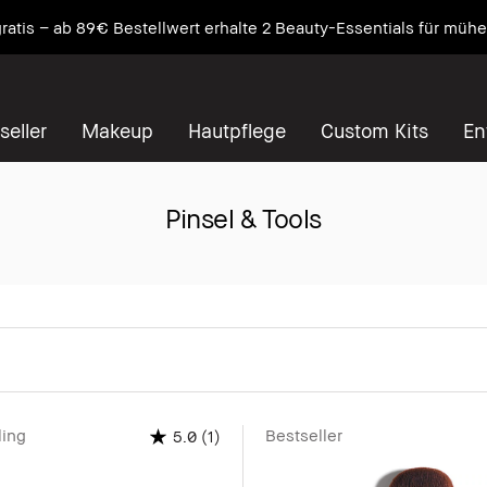
wo Pflege auf Primer trifft. NEU Vitamin Enriched Face Base+
Ent
seller
Makeup
Hautpflege
Custom Kits
En
Pinsel & Tools
ling
Bestseller
(1)
5.0