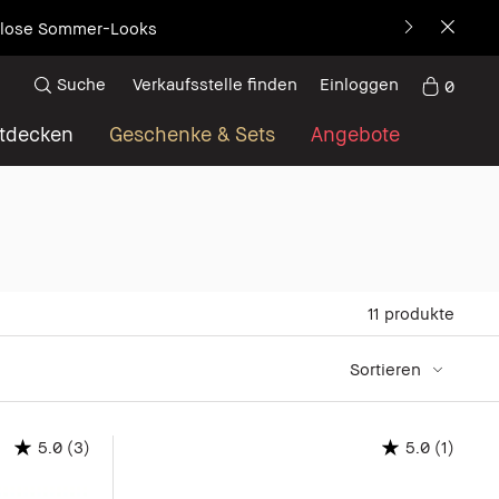
decke die neue Ikone
Suche
Verkaufsstelle finden
Einloggen
0
tdecken
Geschenke & Sets
Angebote
11
produkte
Sortieren
(3)
(1)
5.0
5.0