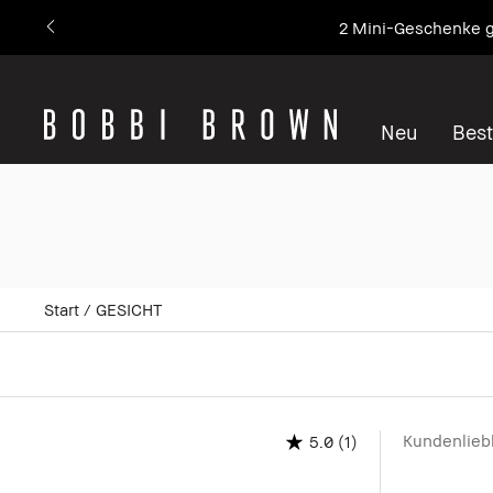
Unsere Nr. 1 Ikone – 
Neu
Best
Start
GESICHT
Kundenlieb
(1)
5.0