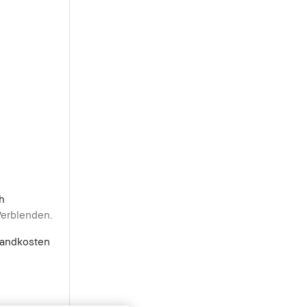
h
Verblenden.
rsandkosten