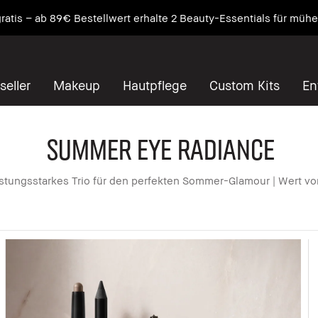
wo Pflege auf Primer trifft. NEU Vitamin Enriched Face Base+
Ent
seller
Makeup
Hautpflege
Custom Kits
En
Summer Eye Radiance​
istungsstarkes Trio für den perfekten Sommer-Glamour | Wert v