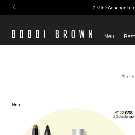
Unsere Nr. 1 Ikone – 
Neu
Best
Ein le
Neu