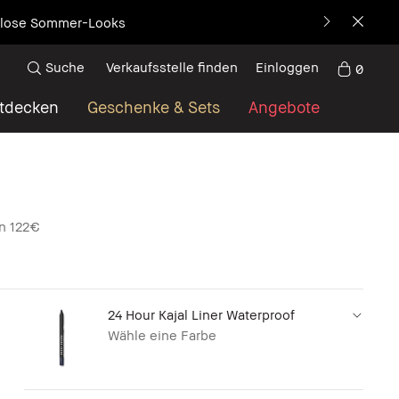
decke die neue Ikone
Suche
Verkaufsstelle finden
Einloggen
0
tdecken
Geschenke & Sets
Angebote
on 122€
24 Hour Kajal Liner Waterproof
Wähle eine Farbe