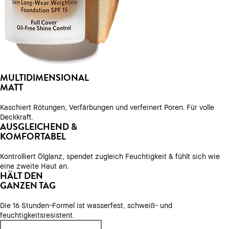
MULTIDIMENSIONAL
INTELLIGENTE TECHNOLOGIE
POLSTERT DIE HAUT
MATT
SOFORT AUF
Kaschiert Rötungen, Verfärbungen und verfeinert Poren. Für volle
passt sich Ihren Hautbedürfnissen an. Kontrolliert Ölglanz und
Deckkraft.
spendet zugleich trockenen Stellen Feuchtigkeit.
Hinterlässt ein Frischegefühl, das den ganzen Tag hält und versorgt
AUSGLEICHEND &
DECKKRAFT VON LEICHT
sie mit Feuchtigkeit.
KOMFORTABEL
BIS VOLL AUFBAUEN
Vielseitige
Deckkraft
Kontrolliert Ölglanz, spendet zugleich Feuchtigkeit & fühlt sich wie
eine zweite Haut an.
& über eine flüssige Foundation auftragen, um punktuell zu
HÄLT DEN
korrigieren.
lässt sich mühelos von leicht bis mittel aufbauen.
GANZEN TAG
Hält den
Long-Wear Formel
ganzen Tag
Die 16 Stunden-Formel ist wasserfest, schweiß- und
feuchtigkeitsresistent.
bleibt den ganzen Tag über streifenfrei und farbecht.
da schweiß-, wasser- und feuchtigkeitsresistent