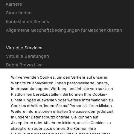
Karriere
Store finden
Kontaktieren Sie uns
Allgemeine Geschäftsbedingungen für Geschenkkarten
Virtuelle Services
Virtuelle Beratungen
Bobbi Brown Live
Virtual Try-On
Wir verwenden Cookies, um den Verkehr auf unserer
Website zu analysieren, Ihnen personalisierte Inhalte,
interessenbezogene Werbung und Inhalte von sozialen
Folgen
Plattformen bereitzustellen. Sie können Ihre Cookie-
Einstellungen auswählen oder weitere Informationen zu
Cookies erhalten, indem Sie auf Personalisieren klicken.
Weitere Informationen erhalten Sie ausserdem jederzeit
in unserer Datenschutzrichtlinie. Sie können auf
© Bobbi Brown Professional Cosmetics, Inc. Alle Rechte vorbehalten.
Akzeptieren oder Ablehnen klicken, um alle Cookies zu
Allgemeine Geschäftsbedingungen
akzeptieren oder abzulehnen. Sie können Ihre
Nutzungsbedingungen