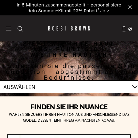
In 5 Minuten zusammengestellt – personalisiere
dein Sommer-Kit mit 20% Rabatt² Jetzt
personalisieren
0
SIEHT WIE IHRE HAUT
AUS, FÜHLT SICH
WIE IHRE HAUT AN
Entdecken Sie die passende Skin
Foundation - abgestimmt auf Ihre
Bedürfnisse.
FINDEN SIE IHR NUANCE
WÄHLEN SIE ZUERST IHREN HAUTTON AUS UND ANSCHLIESSEND DAS
MODEL, DESSEN TEINT IHREM AM NÄCHSTEN KOMMT.