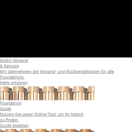
Gratis Versand
& Retoure
Wir übernehmen die Versand- und Rücksendekosten für alle
Foundations.
Mehr erfahren
Foundation
Guide
Nutzen Sie unser Online-Tool, um Ihr Match
zu finden.
Guide ansehen