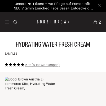
Unsere Nr. 1 Ikone – wo Pflege auf Primer trifft.
NEU Vitamin Enriched Face Base+
Entdecke die
neue Ikone
0
Hydrating Water Fresh Cream
SAMPLES
5.0
5 Bewertungen