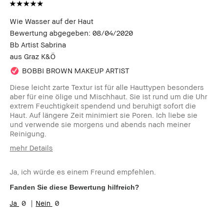
Wie Wasser auf der Haut
Bewertung abgegeben:
08/04/2020
Bb Artist Sabrina
aus
Graz K&Ö
BOBBI BROWN MAKEUP ARTIST
Diese leicht zarte Textur ist für alle Hauttypen besonders
aber für eine ölige und Mischhaut. Sie ist rund um die Uhr
extrem Feuchtigkeit spendend und beruhigt sofort die
Haut. Auf längere Zeit minimiert sie Poren. Ich liebe sie
und verwende sie morgens und abends nach meiner
Reinigung.
mehr Details
Wie alt sind Sie?
35-44
Ja, ich würde es einem Freund empfehlen.
Hauttyp:
Mischhaut
Hautton:
Hell - Mittel
Fanden Sie diese Bewertung hilfreich?
Hautbedürfnis(se):
Akne, Anti-Aging,
0
0
Hyperpigmentierung, Rötungen,
Unebenmässige Haut, durstige