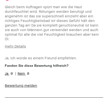
Gleich beim Auftragen spürt man wie die Haut
durchfeuchtet wird. Rötungen werden beruhigt und
angenehm ist das sie superschnell einzieht aber ein
richtiges Feuchtigkeitsbad ist-dieses Gefühl hält den
ganzen Tag an! Da sie komplett geruchsneutral ist kann
sie auch von Männern gut verwendet werden und auch
optimal für alle die viel Feuchtigkeit brauchen aber kein
Öl.
mehr Details
Wie alt sind Sie?
35-44
Ja, ich würde es einem Freund empfehlen.
Hauttyp:
Trocken
Hautton:
Hell - Mittel
Fanden Sie diese Bewertung hilfreich?
Hautbedürfnis(se):
Rötungen, Unebenmässige Haut
0
0
Produktvorteile:
Einsteigerprodukt, Rasche
Ergebnisse, Tragbar
Bewertung melden