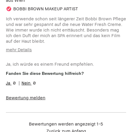
BOBBI BROWN MAKEUP ARTIST
Ich verwende schon seit längerer Zeit Bobbi Brown Pflege
und war sehr gespannt auf die neue Water Fresh Creme.
Wie immer wurde ich nicht enttäuscht. Besonders mag
ich den Duft der mich an SPA erinnert und das kein Film
auf der Haut bleibt.
mehr Details
Wie alt sind Sie?
35-44
Ja, ich würde es einem Freund empfehlen.
Hauttyp:
Trocken
Hautton:
Hell - Mittel
Fanden Sie diese Bewertung hilfreich?
Hautbedürfnis(se):
Anti-Aging
0
0
Produktvorteile:
Einsteigerprodukt
Bewertung melden
Bewertungen werden angezeigt
1-5
Zurück zum Anfang