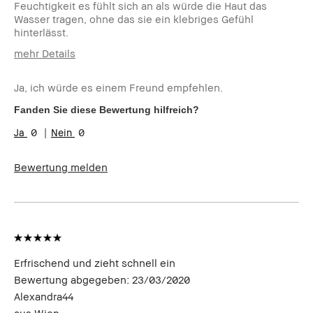
Feuchtigkeit es fühlt sich an als würde die Haut das
Wasser tragen, ohne das sie ein klebriges Gefühl
hinterlässt.
mehr Details
Wie alt sind Sie?
35-44
Ja, ich würde es einem Freund empfehlen.
Hauttyp:
Mischhaut
Hautton:
Hell - Mittel
Fanden Sie diese Bewertung hilfreich?
Hautbedürfnis(se):
Akne, Rötungen, für eine ölige und
0
0
Mischhaut, morgends und abends
Pflege
Produktvorteile:
Einsteigerprodukt, Natürlich
Bewertung melden
schmeichelnd, Natürlicher Glow,
für empfindliche Haut geeignet
Erfrischend und zieht schnell ein
Bewertung abgegeben:
23/03/2020
Alexandra44
aus
Wien