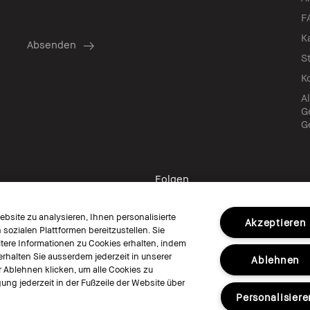
F
K
S
K
A
G
G
Folgen
bsite zu analysieren, Ihnen personalisierte
Akzeptieren
ozialen Plattformen bereitzustellen. Sie
ere Informationen zu Cookies erhalten, indem
erhalten Sie ausserdem jederzeit in unserer
Ablehnen
© Bobbi Brown Professional Cosmetics, I
r Ablehnen klicken, um alle Cookies zu
Allgemeine Geschäftsbedingungen
Nu
ung jederzeit in der Fußzeile der Website über
Cookies der Webseite verwalten
Personalisiere