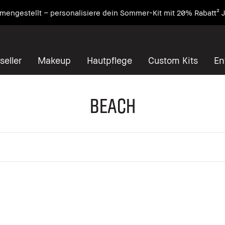
engestellt – personalisiere dein Sommer-Kit mit 20% Rabatt² J
seller
Makeup
Hautpflege
Custom Kits
En
Beach