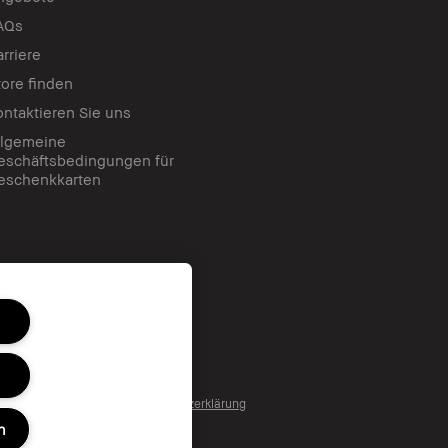
AQs
arriere
tore finden
ontaktieren Sie uns
llgemeine
eschäftsbedingungen für
eschenkkarten
nc. Alle Rechte vorbehalten.
tzungsbedingungen
Datenschutzerklärung
n