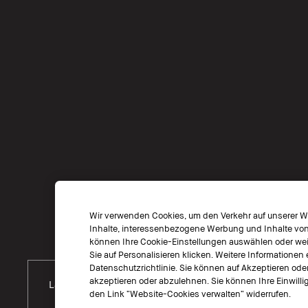
Wir verwenden Cookies, um den Verkehr auf unserer We
Inhalte, interessenbezogene Werbung und Inhalte von s
können Ihre Cookie-Einstellungen auswählen oder weit
Sie auf Personalisieren klicken. Weitere Informationen 
Datenschutzrichtlinie. Sie können auf Akzeptieren ode
akzeptieren oder abzulehnen. Sie können Ihre Einwillig
Land Wählen
den Link “Website-Cookies verwalten“ widerrufen.