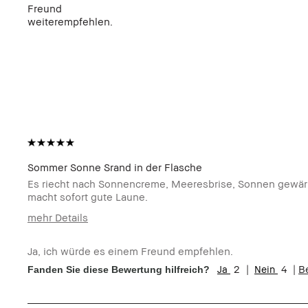
Freund
weiterempfehlen.
Sommer Sonne Srand in der Flasche
Es riecht nach Sonnencreme, Meeresbrise, Sonnen gewärm
macht sofort gute Laune.
mehr Details
Wie alt sind Sie?
35-44
Ja, ich würde es einem Freund empfehlen.
Produktvorteile:
Natürlich schmeichelnd, Tragbar
2
4
B
Fanden Sie diese Bewertung hilfreich?