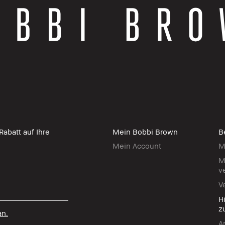
abatt auf Ihre
Mein Bobbi Brown
B
Mein Account
M
M
v
V
H
z
an.
A