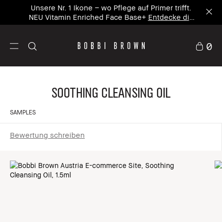
Unsere Nr. 1 Ikone – wo Pflege auf Primer trifft.
NEU Vitamin Enriched Face Base+
Entdecke die
neue Ikone
0
Soothing Cleansing Oil
SAMPLES
Bewertung schreiben