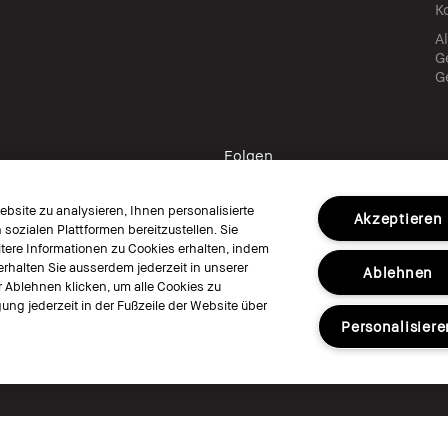
K
A
G
G
Folgen
bsite zu analysieren, Ihnen personalisierte
Akzeptieren
ozialen Plattformen bereitzustellen. Sie
ere Informationen zu Cookies erhalten, indem
erhalten Sie ausserdem jederzeit in unserer
Ablehnen
© Bobbi Brown Professional Cosmetics, I
r Ablehnen klicken, um alle Cookies zu
Allgemeine Geschäftsbedingungen
Nu
ung jederzeit in der Fußzeile der Website über
Cookies der Webseite verwalten
Personalisiere