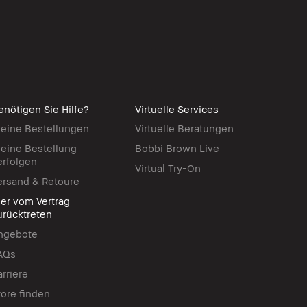
enötigen Sie Hilfe?
Virtuelle Services
eine Bestellungen
Virtuelle Beratungen
eine Bestellung
Bobbi Brown Live
erfolgen
Virtual Try-On
ersand & Retoure
ier vom Vertrag
urücktreten
ngebote
AQs
arriere
tore finden