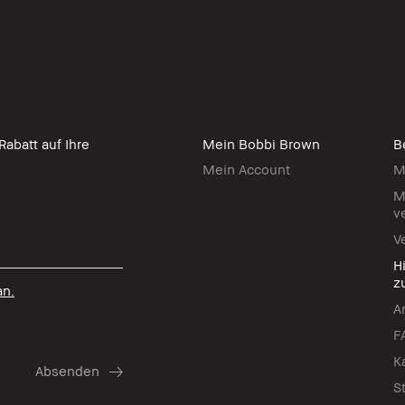
abatt auf Ihre
Mein Bobbi Brown
B
Mein Account
M
M
v
V
H
z
an.
A
F
K
S