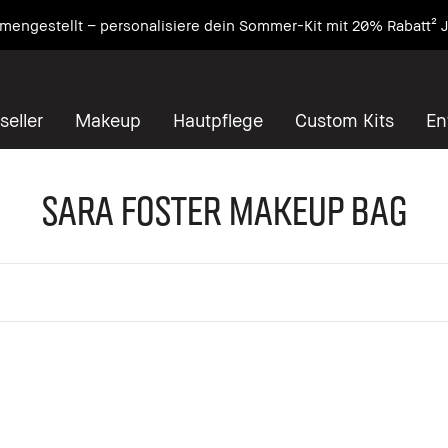
engestellt – personalisiere dein Sommer-Kit mit 20% Rabatt² J
seller
Makeup
Hautpflege
Custom Kits
En
Sara Foster Makeup Bag