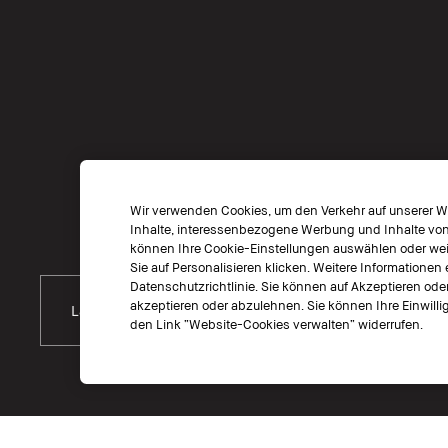
Wir verwenden Cookies, um den Verkehr auf unserer We
Inhalte, interessenbezogene Werbung und Inhalte von s
können Ihre Cookie-Einstellungen auswählen oder weit
Sie auf Personalisieren klicken. Weitere Informationen 
Datenschutzrichtlinie. Sie können auf Akzeptieren ode
akzeptieren oder abzulehnen. Sie können Ihre Einwillig
Land Wählen
den Link “Website-Cookies verwalten“ widerrufen.