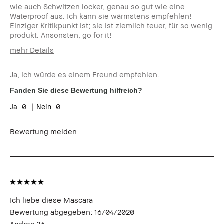
wie auch Schwitzen locker, genau so gut wie eine
Waterproof aus. Ich kann sie wärmstens empfehlen!
Einziger Kritikpunkt ist; sie ist ziemlich teuer, für so wenig
produkt. Ansonsten, go for it!
mehr Details
Wie alt sind Sie?
45-54
Ja, ich würde es einem Freund empfehlen.
Hauttyp:
Mischhaut
Hautton:
Hell - Mittel
Fanden Sie diese Bewertung hilfreich?
Hautbedürfnis(se):
Anti-Aging,
0
0
Unebenmässige
Haut
Produktvorteile:
Long-Wear
Bewertung melden
Hast du einen Anreiz oder eine
Nein
Belohnung für diese Bewertung
erhalten?
Ich liebe diese Mascara
Bewertung abgegeben:
16/04/2020
Andrea 36