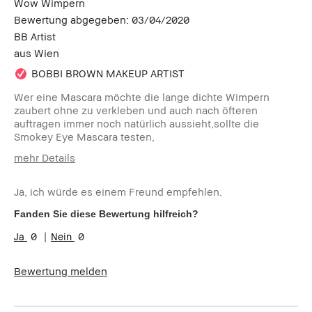
Wow Wimpern
Bewertung abgegeben:
03/04/2020
BB Artist
aus
Wien
BOBBI BROWN MAKEUP ARTIST
Wer eine Mascara möchte die lange dichte Wimpern
zaubert ohne zu verkleben und auch nach öfteren
auftragen immer noch natürlich aussieht,sollte die
Smokey Eye Mascara testen,
mehr Details
Wie alt sind
35-44
Sie?
Ja, ich würde es einem Freund empfehlen.
Hauttyp:
Mischhaut
Fanden Sie diese Bewertung hilfreich?
Hautton:
Hell - Mittel
0
0
Produktvorteile:
Einsteigerprodukt, Rasche
Ergebnisse
Bewertung melden