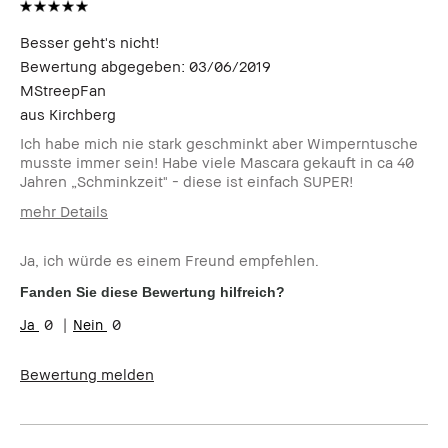
Besser geht's nicht!
Bewertung abgegeben:
03/06/2019
MStreepFan
aus
Kirchberg
Ich habe mich nie stark geschminkt aber Wimperntusche
musste immer sein! Habe viele Mascara gekauft in ca 40
Jahren „Schminkzeit" - diese ist einfach SUPER!
mehr Details
Wie alt sind Sie?
55-64
Ja, ich würde es einem Freund empfehlen.
Hauttyp:
Mischhaut
Hautton:
Hell - Mittel
Fanden Sie diese Bewertung hilfreich?
Hautbedürfnis(se):
Anti-Aging
0
0
Produktvorteile:
Einsteigerprodukt, Rasche
Ergebnisse, Tragbar
Bewertung melden