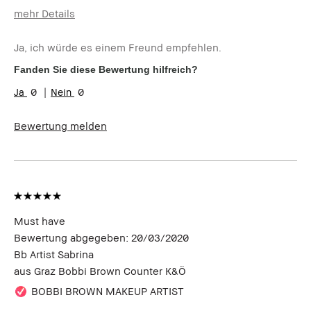
mehr Details
Wie alt sind
35-44
Sie?
Ja, ich würde es einem Freund empfehlen.
Produktvorteile:
Einsteigerprodukt, Rasche
Fanden Sie diese Bewertung hilfreich?
Ergebnisse, Tragbar
0
0
Bewertung melden
Must have
Bewertung abgegeben:
20/03/2020
Bb Artist Sabrina
aus
Graz Bobbi Brown Counter K&Ö
BOBBI BROWN MAKEUP ARTIST