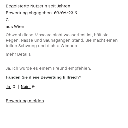
Begeisterte Nutzerin seit Jahren
Bewertung abgegeben:
03/06/2019
G.
aus
Wien
Obwohl diese Mascara nicht wasserfest ist, hält sie
Regen, Nässe und Saunagängen Stand. Sie macht einen
tollen Schwung und dichte Wimpern.
mehr Details
Wie alt sind Sie?
45-54
Ja, ich würde es einem Freund empfehlen.
Hauttyp:
Mischhaut
Hautton:
Hell - Mittel
Fanden Sie diese Bewertung hilfreich?
Hautbedürfnis(se):
Anti-Aging
0
0
Produktvorteile:
Long-Wear
Bewertung melden