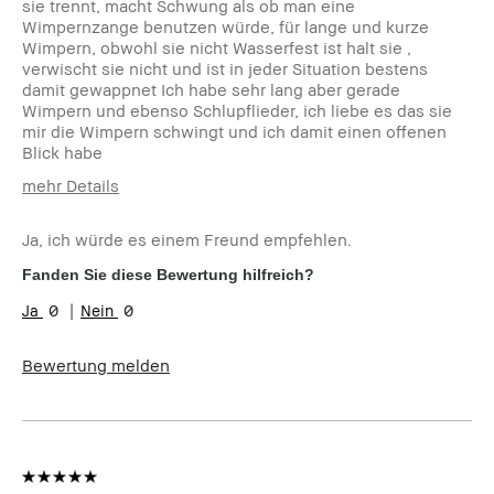
sie trennt, macht Schwung als ob man eine
Wimpernzange benutzen würde, für lange und kurze
Wimpern, obwohl sie nicht Wasserfest ist halt sie ,
verwischt sie nicht und ist in jeder Situation bestens
damit gewappnet Ich habe sehr lang aber gerade
Wimpern und ebenso Schlupflieder, ich liebe es das sie
mir die Wimpern schwingt und ich damit einen offenen
Blick habe
mehr Details
Wie alt sind Sie?
35-44
Ja, ich würde es einem Freund empfehlen.
Hauttyp:
Mischhaut
Hautton:
Hell - Mittel
Fanden Sie diese Bewertung hilfreich?
Hautbedürfnis(se):
Kurze oder lange Wimpern, wisch
0
0
und schwitzfest
Produktvorteile:
Einsteigerprodukt, Long-Wear,
Natürlich schmeichelnd,
Bewertung melden
Natürlicher Glow, Tragbar