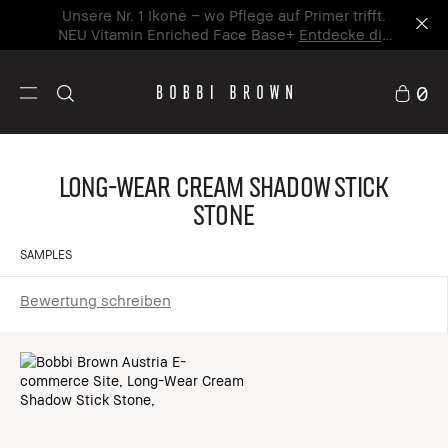
Unsere Nr. 1 Ikone – wo Pflege auf Primer trifft.
NEU Vitamin Enriched Face Base+
Entdecke die
neue Ikone
0
Long-Wear Cream Shadow Stick
Stone
SAMPLES
Bewertung schreiben