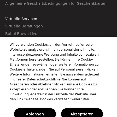
Allgemeine Geschäftsbedingungen für Geschenkkarten
Virtuelle Services
Virtuelle Beratungen
Bobbi Brown Live
Virtual Try-On
Wir verwenden Cookies, um den Verkehr auf unserer
Website zu analysieren, Ihnen personalisierte Inhalte,
interessenbezogene Werbung und Inhalte von sozialen
Folgen
Plattformen bereitzustellen. Sie können Ihre Cookie-
Einstellungen auswählen oder weitere Informationen zu
Cookies erhalten, indem Sie auf Personalisieren klicken.
Weitere Informationen erhalten Sie ausserdem jederzeit
in unserer Datenschutzrichtlinie. Sie können auf
© Bobbi Brown Professional Cosmetics, Inc. Alle Rechte vorbehalten.
Akzeptieren oder Ablehnen klicken, um alle Cookies zu
Allgemeine Geschäftsbedingungen
akzeptieren oder abzulehnen. Sie können Ihre
Nutzungsbedingungen
Einwilligung jederzeit in der Fußzeile der Website über
Datenschutzerklärung
den Link “Website-Cookies verwalten“ widerrufen.
Cookies der Webseite verwalten
Ablehnen
Akzeptieren