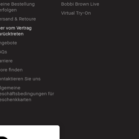
eine Bestellung
Bobbi Brown Live
erfolgen
Virtual Try-On
ersand & Retoure
ier vom Vertrag
urücktreten
ngebote
AQs
arriere
tore finden
ontaktieren Sie uns
llgemeine
eschäftsbedingungen für
eschenkkarten