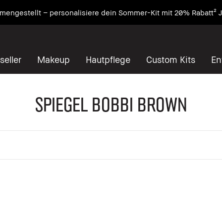
engestellt – personalisiere dein Sommer-Kit mit 20% Rabatt² J
seller
Makeup
Hautpflege
Custom Kits
En
Spiegel Bobbi Brown