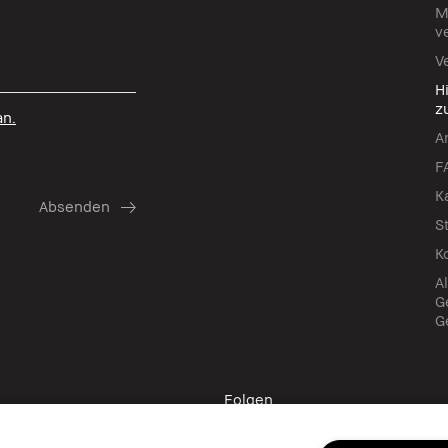
M
v
V
H
z
an.
A
F
K
S
K
A
G
G
Folgen