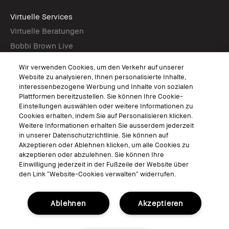
Virtuelle Services
Virtuelle Beratungen
Bobbi Brown Live
Virtual Try-On
Wir verwenden Cookies, um den Verkehr auf unserer
Website zu analysieren, Ihnen personalisierte Inhalte,
interessenbezogene Werbung und Inhalte von sozialen
Folgen
Plattformen bereitzustellen. Sie können Ihre Cookie-
Einstellungen auswählen oder weitere Informationen zu
Cookies erhalten, indem Sie auf Personalisieren klicken.
Weitere Informationen erhalten Sie ausserdem jederzeit
in unserer Datenschutzrichtlinie. Sie können auf
© Bobbi Brown Professional Cosmetics, Inc. Alle Rechte vorbehalten.
Akzeptieren oder Ablehnen klicken, um alle Cookies zu
Allgemeine Geschäftsbedingungen
akzeptieren oder abzulehnen. Sie können Ihre
Nutzungsbedingungen
Einwilligung jederzeit in der Fußzeile der Website über
Datenschutzerklärung
den Link “Website-Cookies verwalten“ widerrufen.
Cookies der Webseite verwalten
Ablehnen
Akzeptieren