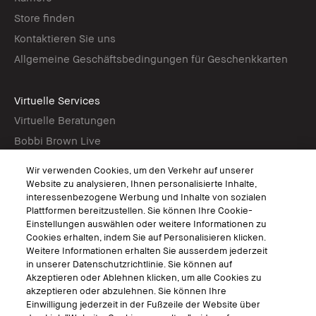
Store finden
Kontaktieren Sie uns
Allgemeine Geschäftsbedingungen für Geschenkkarten
Virtuelle Services
Virtuelle Beratungen
Bobbi Brown Live
Virtual Try-On
Wir verwenden Cookies, um den Verkehr auf unserer
Website zu analysieren, Ihnen personalisierte Inhalte,
interessenbezogene Werbung und Inhalte von sozialen
Folgen
Plattformen bereitzustellen. Sie können Ihre Cookie-
Einstellungen auswählen oder weitere Informationen zu
Cookies erhalten, indem Sie auf Personalisieren klicken.
Weitere Informationen erhalten Sie ausserdem jederzeit
in unserer Datenschutzrichtlinie. Sie können auf
© Bobbi Brown Professional Cosmetics, Inc. Alle Rechte vorbehalten.
Akzeptieren oder Ablehnen klicken, um alle Cookies zu
Allgemeine Geschäftsbedingungen
akzeptieren oder abzulehnen. Sie können Ihre
Nutzungsbedingungen
Einwilligung jederzeit in der Fußzeile der Website über
Datenschutzerklärung