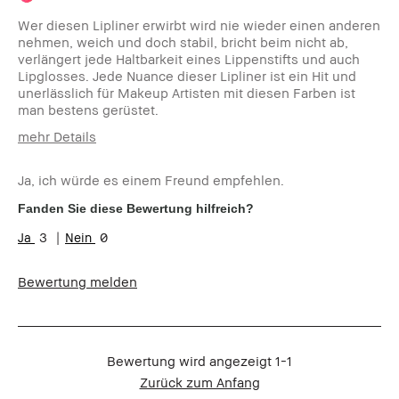
Wer diesen Lipliner erwirbt wird nie wieder einen anderen
nehmen, weich und doch stabil, bricht beim nicht ab,
verlängert jede Haltbarkeit eines Lippenstifts und auch
Lipglosses. Jede Nuance dieser Lipliner ist ein Hit und
unerlässlich für Makeup Artisten mit diesen Farben ist
man bestens gerüstet.
mehr Details
Wie alt sind
35-44
Sie?
Ja, ich würde es einem Freund empfehlen.
Hauttyp:
Mischhaut
Fanden Sie diese Bewertung hilfreich?
Hautton:
Hell - Mittel
3
0
Produktvorteile:
Einsteigerprodukt, Long-Wear,
Tragbar
Bewertung melden
Bewertung wird angezeigt
1-1
Zurück zum Anfang