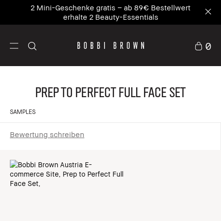
Unsere Nr. 1 Ikone – wo Pflege auf Primer trifft.
NEU Vitamin Enriched Face Base+
Entdecke die
neue Ikone
0
Prep to Perfect Full Face Set
SAMPLES
Bewertung schreiben