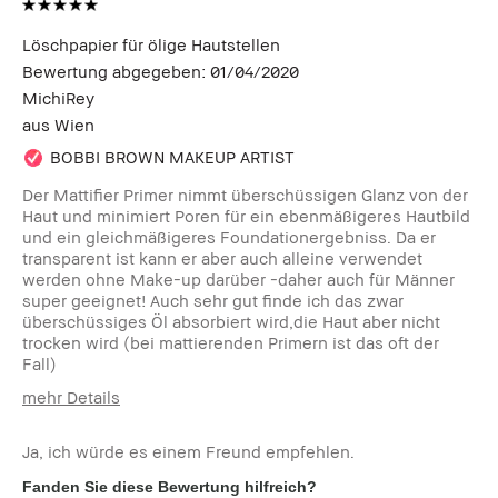
Löschpapier für ölige Hautstellen
Bewertung abgegeben:
01/04/2020
MichiRey
aus
Wien
BOBBI BROWN MAKEUP ARTIST
Der Mattifier Primer nimmt überschüssigen Glanz von der
Haut und minimiert Poren für ein ebenmäßigeres Hautbild
und ein gleichmäßigeres Foundationergebniss. Da er
transparent ist kann er aber auch alleine verwendet
werden ohne Make-up darüber -daher auch für Männer
super geeignet! Auch sehr gut finde ich das zwar
überschüssiges Öl absorbiert wird,die Haut aber nicht
trocken wird (bei mattierenden Primern ist das oft der
Fall)
mehr Details
Hauttyp:
Mischhaut
Ja, ich würde es einem Freund empfehlen.
Hautton:
Hell - Mittel
Produktvorteile:
Rasche Ergebnisse, Tragbar
Fanden Sie diese Bewertung hilfreich?