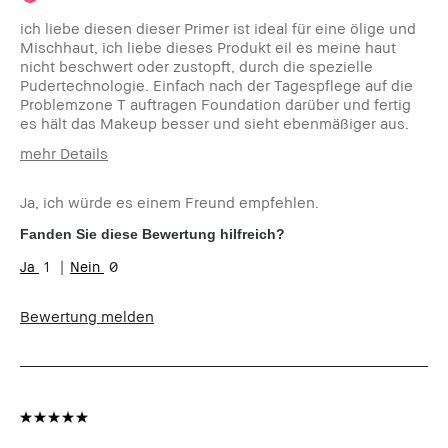
ich liebe diesen dieser Primer ist ideal für eine ölige und
Mischhaut, ich liebe dieses Produkt eil es meine haut
nicht beschwert oder zustopft, durch die spezielle
Pudertechnologie. Einfach nach der Tagespflege auf die
Problemzone T auftragen Foundation darüber und fertig
es hält das Makeup besser und sieht ebenmäßiger aus.
mehr Details
Hautbedürfnis(se):
Anti-Aging, Hyperpigmentierung,
Rötungen, Unebenmässige Haut,
Ja, ich würde es einem Freund empfehlen.
ölige und Mischhaut
Fanden Sie diese Bewertung hilfreich?
Produktvorteile:
Einsteigerprodukt, Long-Wear,
Natürlich schmeichelnd, Rasche
1
0
Ergebnisse, Tragbar,
porenverfeinernd
Bewertung melden