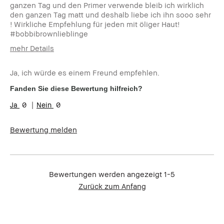
ganzen Tag und den Primer verwende bleib ich wirklich
den ganzen Tag matt und deshalb liebe ich ihn sooo sehr
! Wirkliche Empfehlung für jeden mit öliger Haut!
#bobbibrownlieblinge
mehr Details
Wie alt sind
19-24
Sie?
Ja, ich würde es einem Freund empfehlen.
Hauttyp:
Ölig
Fanden Sie diese Bewertung hilfreich?
Hautton:
Hell - Mittel
0
0
Produktvorteile:
Einsteigerprodukt, Long-Wear,
Rasche Ergebnisse, Tragbar
Bewertung melden
Bewertungen werden angezeigt
1-5
Zurück zum Anfang