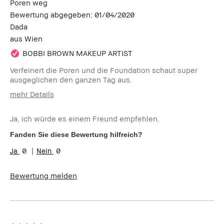
Poren weg
Bewertung abgegeben:
01/04/2020
Dada
aus
Wien
BOBBI BROWN MAKEUP ARTIST
Verfeinert die Poren und die Foundation schaut super
ausgeglichen den ganzen Tag aus.
mehr Details
Wie alt sind Sie?
25-34
Ja, ich würde es einem Freund empfehlen.
Hauttyp:
Mischhaut
Hautton:
Hell - Mittel
Fanden Sie diese Bewertung hilfreich?
Hautbedürfnis(se):
Anti-Aging, Rötungen,
0
0
Unebenmässige Haut
Produktvorteile:
Long-Wear, Rasche Ergebnisse,
Tragbar
Bewertung melden